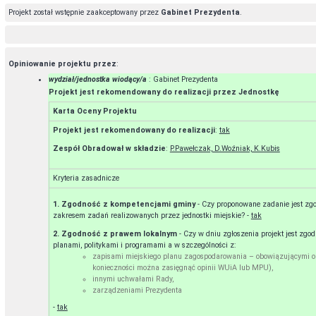
Projekt został wstępnie zaakceptowany przez
Gabinet Prezydenta
.
Opiniowanie projektu przez
:
wydział/jednostka wiodący/a
: Gabinet Prezydenta
Projekt jest rekomendowany do realizacji przez Jednostkę
Karta Oceny Projektu
Projekt jest rekomendowany do realizacji
:
tak
Zespół Obradował w składzie
:
P.Pawełczak, D.Woźniak, K.Kubis
Kryteria zasadnicze
1. Zgodność z kompetencjami gminy
- Czy proponowane zadanie jest zg
zakresem zadań realizowanych przez jednostki miejskie? -
tak
2. Zgodność z prawem lokalnym
- Czy w dniu zgłoszenia projekt jest zg
planami, politykami i programami a w szczególności z:
zapisami miejskiego planu zagospodarowania – obowiązującymi o
konieczności można zasięgnąć opinii WUiA lub MPU),
innymi uchwałami Rady,
zarządzeniami Prezydenta
-
tak