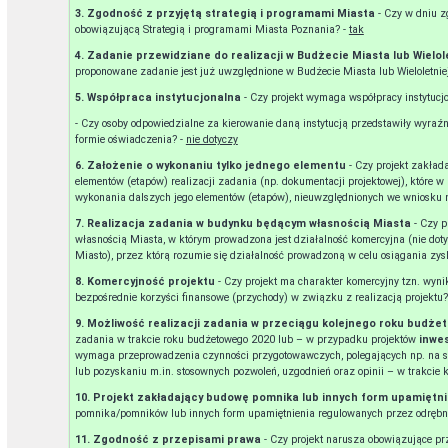
3. Zgodność z przyjętą strategią i programami Miasta
- Czy w dniu z
obowiązującą Strategią i programami Miasta Poznania? -
tak
4. Zadanie przewidziane do realizacji w Budżecie Miasta lub Wielo
proponowane zadanie jest już uwzględnione w Budżecie Miasta lub Wieloletnie
5. Współpraca instytucjonalna
- Czy projekt wymaga współpracy instytucj
- Czy osoby odpowiedzialne za kierowanie daną instytucją przedstawiły wyra
formie oświadczenia? -
nie dotyczy
6. Założenie o wykonaniu tylko jednego elementu
- Czy projekt zakład
elementów (etapów) realizacji zadania (np. dokumentacji projektowej), które w
wykonania dalszych jego elementów (etapów), nieuwzględnionych we wniosku 
7. Realizacja zadania w budynku będącym własnością Miasta
- Czy 
własnością Miasta, w którym prowadzona jest działalność komercyjna (nie doty
Miasto), przez którą rozumie się działalność prowadzoną w celu osiągania zy
8. Komercyjność projektu
- Czy projekt ma charakter komercyjny tzn. wyni
bezpośrednie korzyści finansowe (przychody) w związku z realizacją projektu?
9. Możliwość realizacji zadania w przeciągu kolejnego roku budż
zadania w trakcie roku budżetowego 2020 lub – w przypadku projektów
inwe
wymaga przeprowadzenia czynności przygotowawczych, polegających np. na s
lub pozyskaniu m.in. stosownych pozwoleń, uzgodnień oraz opinii – w trakcie 
10. Projekt zakładający budowę pomnika lub innych form upamiętn
pomnika/pomników lub innych form upamiętnienia regulowanych przez odrębn
11. Zgodność z przepisami prawa
- Czy projekt narusza obowiązujące pr