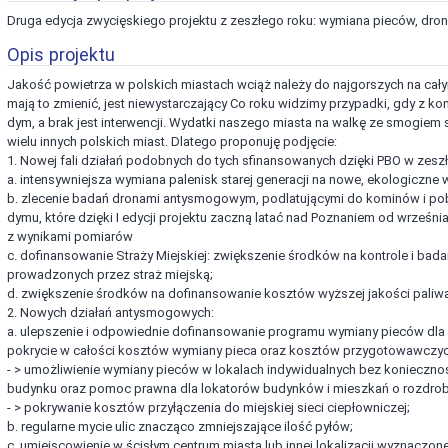
Druga edycja zwycięskiego projektu z zeszłego roku: wymiana pieców, dro
Opis projektu
Jakość powietrza w polskich miastach wciąż należy do najgorszych na całym
mają to zmienić, jest niewystarczający Co roku widzimy przypadki, gdy z k
dym, a brak jest interwencji. Wydatki naszego miasta na walkę ze smogiem 
wielu innych polskich miast. Dlatego proponuję podjęcie:
1. Nowej fali działań podobnych do tych sfinansowanych dzięki PBO w zesz
a. intensywniejsza wymiana palenisk starej generacji na nowe, ekologiczne
b. zlecenie badań dronami antysmogowym, podlatującymi do kominów i pobi
dymu, które dzięki I edycji projektu zaczną latać nad Poznaniem od wrześn
z wynikami pomiarów
c. dofinansowanie Straży Miejskiej: zwiększenie środków na kontrole i bada
prowadzonych przez straż miejską;
d. zwiększenie środków na dofinansowanie kosztów wyższej jakości paliwa
2. Nowych działań antysmogowych:
a. ulepszenie i odpowiednie dofinansowanie programu wymiany pieców dla
pokrycie w całości kosztów wymiany pieca oraz kosztów przygotowawczy
- > umożliwienie wymiany pieców w lokalach indywidualnych bez konieczn
budynku oraz pomoc prawna dla lokatorów budynków i mieszkań o rozdrob
- > pokrywanie kosztów przyłączenia do miejskiej sieci ciepłowniczej;
b. regularne mycie ulic znacząco zmniejszające ilość pyłów;
c. umiejscowienie w ścisłym centrum miasta lub innej lokalizacji wyznaczone