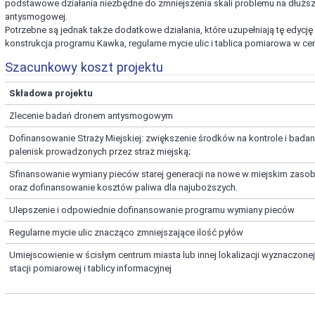
podstawowe działania niezbędne do zmniejszenia skali problemu na dłuższ
antysmogowej.
Potrzebne są jednak także dodatkowe działania, które uzupełniają tę edycję 
konstrukcja programu Kawka, regularne mycie ulic i tablica pomiarowa w ce
Szacunkowy koszt projektu
Składowa projektu
Zlecenie badań dronem antysmogowym
Dofinansowanie Straży Miejskiej: zwiększenie środków na kontrole i badan
palenisk prowadzonych przez straż miejską;
Sfinansowanie wymiany pieców starej generacji na nowe w miejskim zaso
oraz dofinansowanie kosztów paliwa dla najuboższych.
Ulepszenie i odpowiednie dofinansowanie programu wymiany pieców
Regularne mycie ulic znacząco zmniejszające ilość pyłów
Umiejscowienie w ścisłym centrum miasta lub innej lokalizacji wyznaczone
stacji pomiarowej i tablicy informacyjnej