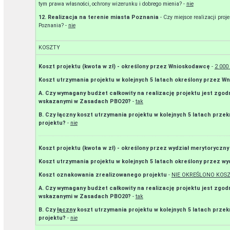
tym prawa własności, ochrony wizerunku i dobrego mienia? -
nie
12. Realizacja na terenie miasta Poznania
- Czy miejsce realizacji pro
Poznania? -
nie
KOSZTY
Koszt projektu (kwota w zł) - określony przez Wnioskodawcę
-
2 000 
Koszt utrzymania projektu w kolejnych 5 latach określony przez 
A. Czy wymagany budżet całkowity na realizację projektu jest zgod
wskazanymi w Zasadach PBO20?
-
tak
B. Czy łączny koszt utrzymania projektu w kolejnych 5 latach prz
projektu?
-
nie
Koszt projektu (kwota w zł) - określony przez wydział merytoryczny
Koszt utrzymania projektu w kolejnych 5 latach określony przez wy
Koszt oznakowania zrealizowanego projektu
-
NIE OKREŚLONO KOS
A. Czy wymagany budżet całkowity na realizację projektu jest zgod
wskazanymi w Zasadach PBO20?
-
tak
B. Czy
łączny
koszt utrzymania projektu w kolejnych 5 latach prze
projektu?
-
nie