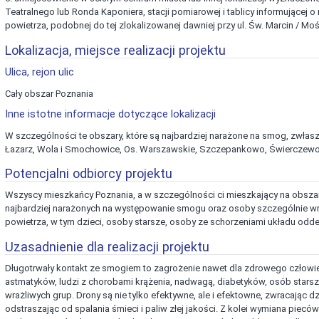
Teatralnego lub Ronda Kaponiera, stacji pomiarowej i tablicy informującej o
powietrza, podobnej do tej zlokalizowanej dawniej przy ul. Św. Marcin / Mo
Lokalizacja, miejsce realizacji projektu
Ulica, rejon ulic
Cały obszar Poznania
Inne istotne informacje dotyczące lokalizacji
W szczególności te obszary, które są najbardziej narażone na smog, zwłasz
Łazarz, Wola i Smochowice, Os. Warszawskie, Szczepankowo, Świerczewo i
Potencjalni odbiorcy projektu
Wszyscy mieszkańcy Poznania, a w szczególności ci mieszkający na obszar
najbardziej narażonych na występowanie smogu oraz osoby szczególnie wr
powietrza, w tym dzieci, osoby starsze, osoby ze schorzeniami układu od
Uzasadnienie dla realizacji projektu
Długotrwały kontakt ze smogiem to zagrożenie nawet dla zdrowego człowie
astmatyków, ludzi z chorobami krążenia, nadwagą, diabetyków, osób starsz
wrażliwych grup. Drony są nie tylko efektywne, ale i efektowne, zwracając d
odstraszając od spalania śmieci i paliw złej jakości. Z kolei wymiana piecó