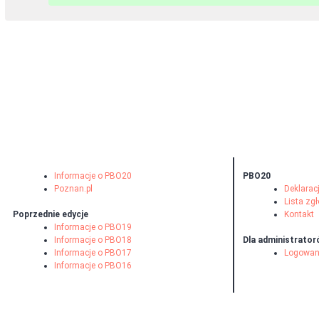
Informacje o PBO20
PBO20
Poznan.pl
Deklarac
Lista zg
Poprzednie edycje
Kontakt
Informacje o PBO19
Informacje o PBO18
Dla administrato
Informacje o PBO17
Logowan
Informacje o PBO16